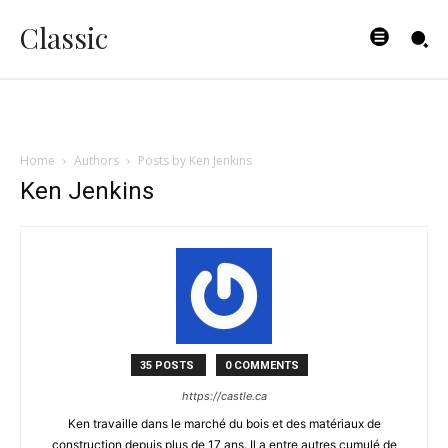
Classic
Home
Authors
Posts by Ken Jenkins
Ken Jenkins
35 POSTS
0 COMMENTS
https://castle.ca
Ken travaille dans le marché du bois et des matériaux de
construction depuis plus de 17 ans. Il a entre autres cumulé de