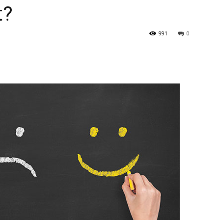
t?
991
0