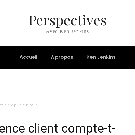
Perspectives
Avec Ken Jenkins
Accueil
À propos
Ken Jenkins
e-t-elle plus que tout?
ience client compte-t-