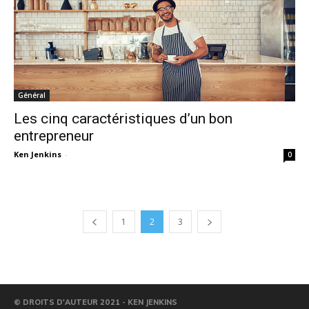
Général
Les cinq caractéristiques d’un bon
entrepreneur
Ken Jenkins
-
0
1
2
3
© DROITS D'AUTEUR 2021 - KEN JENKINS