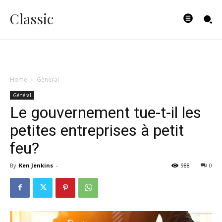
Classic
Home
Général
Général
Le gouvernement tue-t-il les
petites entreprises à petit
feu?
By
Ken Jenkins
-
988
0