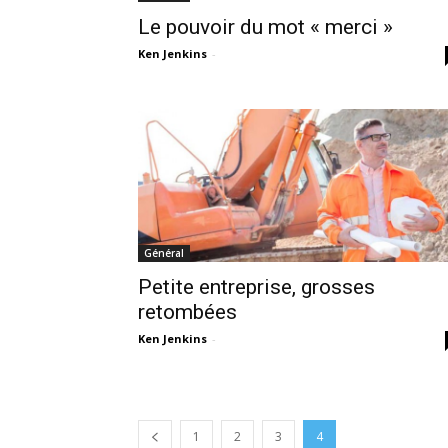
Le pouvoir du mot « merci »
Ken Jenkins
-
Général
Petite entreprise, grosses
retombées
Ken Jenkins
-
1
2
3
4