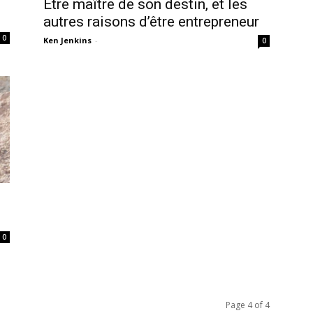
Être maître de son destin, et les
autres raisons d’être entrepreneur
0
Ken Jenkins
-
0
0
Page 4 of 4