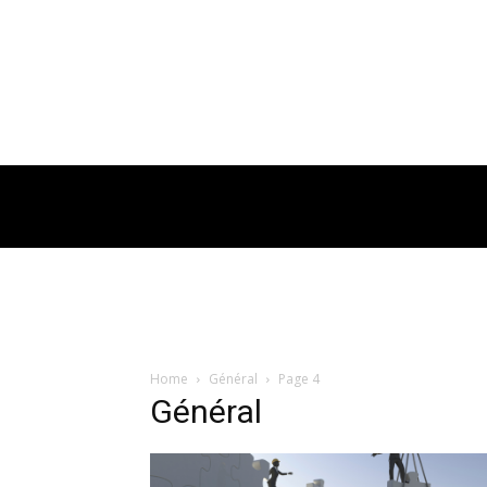
Home
Général
Page 4
Général